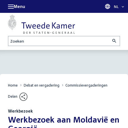
Menu
Taal sel
NL
Zoeken
Home
Debat en vergadering
Commissievergaderingen
Delen
Werkbezoek
:
Werkbezoek aan Moldavië en