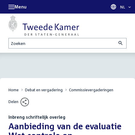
Menu
Taal sel
NL
Zoeken
Home
Debat en vergadering
Commissievergaderingen
Delen
Inbreng schriftelijk overleg
:
Aanbieding van de evaluatie