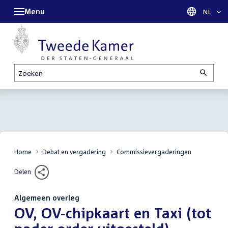
Menu
Taal sel
NL
Zoeken
Home
Debat en vergadering
Commissievergaderingen
Delen
Algemeen overleg
:
OV, OV-chipkaart en Taxi (tot