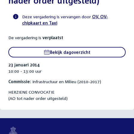
nader order uitgesteld)
Deze vergadering is vervangen door
OV, OV-
chipkaart en Taxi
Voortgangsstatus
commissie
De vergadering is
verplaatst
activiteit
Bekijk dagoverzicht
23 januari 2014
10:00 - 13:00 uur
Commissie:
Infrastructuur en Milieu (2010-2017)
HERZIENE CONVOCATIE
(AO tot nader order uitgesteld)