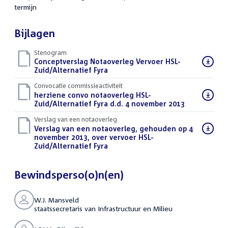
termijn
Bijlagen
Stenogram
Download
Conceptverslag Notaoverleg Vervoer HSL-
bestand:
Zuid/Alternatief Fyra
(DOCX)
Convocatie commissieactiviteit
Download
herziene convo notaoverleg HSL-
bestand:
Zuid/Alternatief Fyra d.d. 4 november 2013
(PDF)
Verslag van een notaoverleg
Download
Verslag van een notaoverleg, gehouden op 4
bestand:
november 2013, over vervoer HSL-
Zuid/Alternatief Fyra
(PDF)
Bewindsperso(o)n(en)
W.J. Mansveld
staatssecretaris van Infrastructuur en Milieu