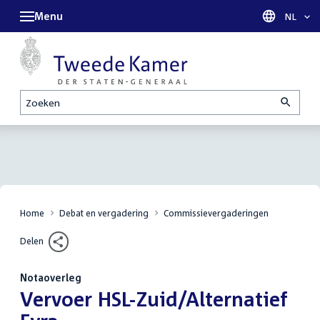
Menu
Taal sel
NL
Zoeken
Home
Debat en vergadering
Commissievergaderingen
Delen
Notaoverleg
:
Vervoer HSL-Zuid/Alternatief