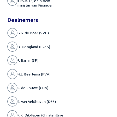
J.R.V.A. Dijsselbloem
minister van Financiën
Deelnemers
B.G. de Boer (VVD)
D. Hoogland (PvdA)
F. Bashir (SP)
H.J. Beertema (PVV)
S. de Rouwe (CDA)
S. van Veldhoven (D66)
R.K. Dik-Faber (ChristenUnie)