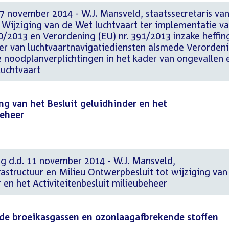
7 november 2014 - W.J. Mansveld, staatssecretaris va
u Wijziging van de Wet luchtvaart ter implementatie v
0/2013 en Verordening (EU) nr. 391/2013 inzake heffin
der van luchtvaartnavigatiediensten alsmede Verorden
e noodplanverplichtingen in het kader van ongevallen 
luchtvaart
ng van het Besluit geluidhinder en het
beheer
ng d.d. 11 november 2014 - W.J. Mansveld,
frastructuur en Milieu Ontwerpbesluit tot wijziging van
r en het Activiteitenbesluit milieubeheer
de broeikasgassen en ozonlaagafbrekende stoffen