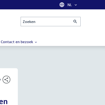
Taal selectie
NL
Zoeken
Contact en bezoek
n
 en