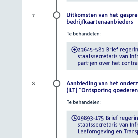
Uitkomsten van het gesprek
7
bedrijfkaartenaanbieders
Te behandelen:
23645-581 Brief regeri
-
staatssecretaris van In
partijen over het contr
Aanbieding van het onderz
8
(ILT) “Ontsporing goederen
Te behandelen:
29893-175 Brief regeri
-
staatssecretaris van In
Leefomgeving en Transp