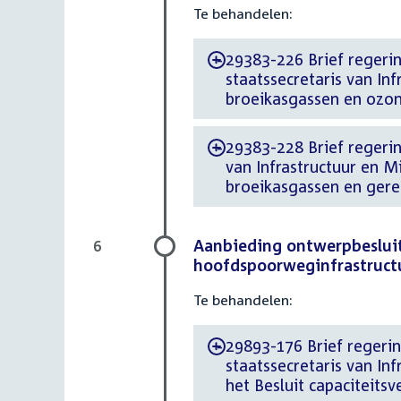
Te behandelen:
29383-226 Brief regeri
-
staatssecretaris van In
broeikasgassen en ozon
29383-228 Brief regerin
-
van Infrastructuur en M
broeikasgassen en gereg
Aanbieding ontwerpbesluit 
6
hoofdspoorweginfrastruct
Te behandelen:
29893-176 Brief regeri
-
staatssecretaris van In
het Besluit capaciteits