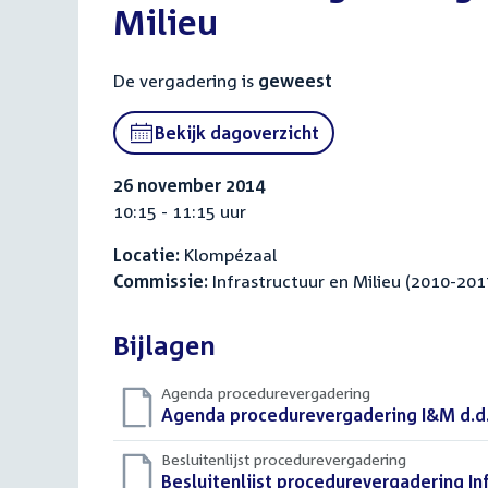
Milieu
De vergadering is
geweest
Bekijk dagoverzicht
26 november 2014
10:15 - 11:15 uur
Locatie:
Klompézaal
Commissie:
Infrastructuur en Milieu (2010-201
Bijlagen
Agenda procedurevergadering
Download
Agenda procedurevergadering I&M d.d
bestand:
Besluitenlijst procedurevergadering
Download
Besluitenlijst procedurevergadering In