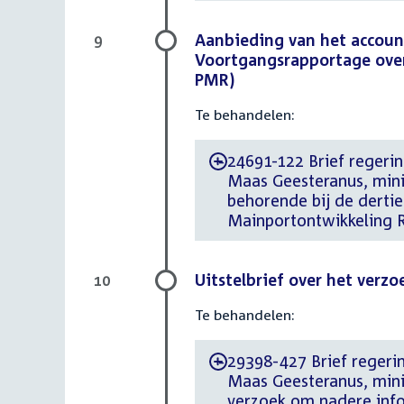
Aanbieding van het accoun
9
Voortgangsrapportage ove
PMR)
Te behandelen:
24691-122 Brief regeri
-
Maas Geesteranus, minis
behorende bij de derti
Mainportontwikkeling 
Uitstelbrief over het verz
10
Te behandelen:
29398-427 Brief regeri
-
Maas Geesteranus, minis
verzoek om nadere inf