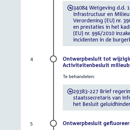
34084 Wetgeving d.d. 1
-
Infrastructuur en Milie
Verordening (EU) nr. 39
en prestaties in het ka
(EU) nr. 996/2010 inzak
incidenten in de burger
Ontwerpbesluit tot wijzigi
4
Activiteitenbesluit milieu
Te behandelen:
29383-227 Brief regeri
-
staatssecretaris van In
het Besluit geluidhinde
Ontwerpbesluit gefluoreer
5