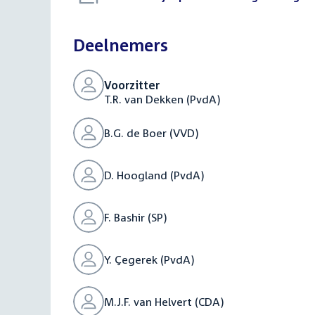
bestand:
Deelnemers
Voorzitter
T.R. van Dekken (PvdA)
B.G. de Boer (VVD)
D. Hoogland (PvdA)
F. Bashir (SP)
Y. Çegerek (PvdA)
M.J.F. van Helvert (CDA)