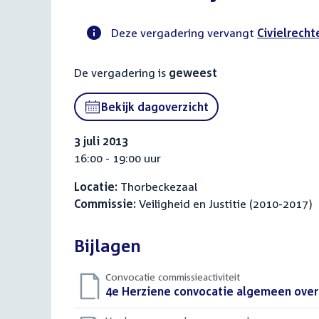
Deze vergadering vervangt
Civielrecht
Voortgangsstatus
De vergadering is
geweest
commissie
activiteit
Bekijk dagoverzicht
3 juli 2013
16:00 - 19:00 uur
Locatie:
Thorbeckezaal
Commissie:
Veiligheid en Justitie (2010-2017)
Bijlagen
Convocatie commissieactiviteit
Download
4e Herziene convocatie algemeen overl
bestand: