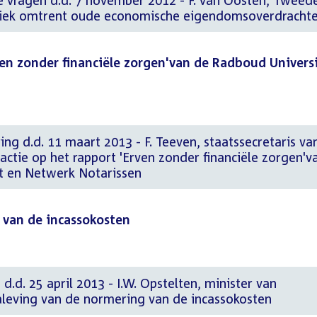
ke vragen d.d. 7 november 2012 - F. van Oosten, Tweed
iek omtrent oude economische eigendomsoverdracht
ven zonder financiële zorgen'van de Radboud Universi
ing d.d. 11 maart 2013 - F. Teeven, staatssecretaris va
eactie op het rapport 'Erven zonder financiële zorgen'v
t en Netwerk Notarissen
 van de incassokosten
d.d. 25 april 2013 - I.W. Opstelten, minister van
Naleving van de normering van de incassokosten