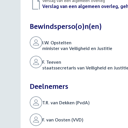
Verslag van een algemeen overleg
Download
Verslag van een algemeen overleg, geho
bestand:
Bewindsperso(o)n(en)
I.W. Opstelten
minister van Veiligheid en Justitie
F. Teeven
staatssecretaris van Veiligheid en Justiti
Deelnemers
T.R. van Dekken (PvdA)
F. van Oosten (VVD)