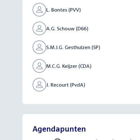
L. Bontes (PVV)
A.G. Schouw (D66)
S.M.J.G. Gesthuizen (SP)
M.C.G. Keijzer (CDA)
J. Recourt (PvdA)
Agendapunten