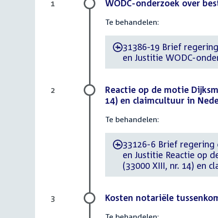
WODC-onderzoek over best
1
Te behandelen:
31386-19 Brief regering
-
en Justitie WODC-onder
Reactie op de motie Dijksma 
2
14) en claimcultuur in Ned
Te behandelen:
33126-6 Brief regering d
-
en Justitie Reactie op d
(33000 XIII, nr. 14) en 
Kosten notariële tussenko
3
Te behandelen: