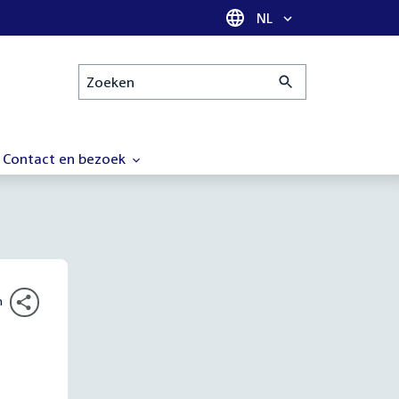
Taal selectie
NL
Zoeken
Contact en bezoek
n