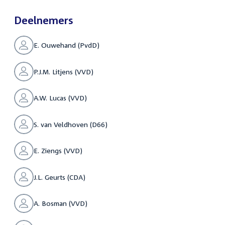
Deelnemers
E. Ouwehand (PvdD)
P.J.M. Litjens (VVD)
A.W. Lucas (VVD)
S. van Veldhoven (D66)
E. Ziengs (VVD)
J.L. Geurts (CDA)
A. Bosman (VVD)