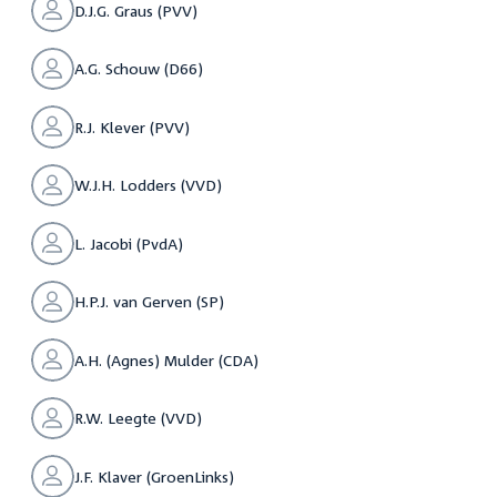
D.J.G. Graus (PVV)
A.G. Schouw (D66)
R.J. Klever (PVV)
W.J.H. Lodders (VVD)
L. Jacobi (PvdA)
H.P.J. van Gerven (SP)
A.H. (Agnes) Mulder (CDA)
R.W. Leegte (VVD)
J.F. Klaver (GroenLinks)