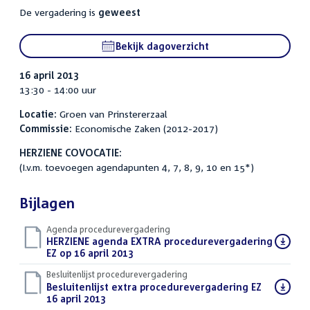
De vergadering is
geweest
Bekijk dagoverzicht
16 april 2013
13:30 - 14:00 uur
Locatie:
Groen van Prinstererzaal
Commissie:
Economische Zaken (2012-2017)
HERZIENE COVOCATIE:
(I.v.m. toevoegen agendapunten 4, 7, 8, 9, 10 en 15*)
Bijlagen
Agenda procedurevergadering
Download
HERZIENE agenda EXTRA procedurevergadering
bestand:
EZ op 16 april 2013
(PDF)
Besluitenlijst procedurevergadering
Download
Besluitenlijst extra procedurevergadering EZ
bestand:
16 april 2013
(PDF)