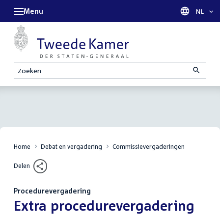
Menu
Taal sel
NL
Zoeken
Home
Debat en vergadering
Commissievergaderingen
Delen
Procedurevergadering
:
Extra procedurevergadering