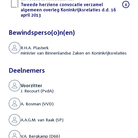
Download
Tweede herziene convocatie verzamel
bestand:
algemeen overleg Koninkrijksrelaties d.d. 16
april 2013
(PDF)
Bewindsperso(o)n(en)
R.H.A. Plasterk
minister van Binnenlandse Zaken en Koninkrijksrelaties
Deelnemers
Voorzitter
J. Recourt (PvdA)
A. Bosman (VVD)
A.A.G.M. van Raak (SP)
V.A. Bergkamp (D66)