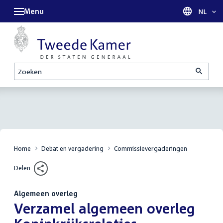
Menu
Taal sel
NL
Zoeken
Home
Debat en vergadering
Commissievergaderingen
Delen
Algemeen overleg
:
Verzamel algemeen overleg