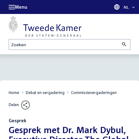
Menu
Taal sel
NL
Zoeken
Home
Debat en vergadering
Commissievergaderingen
Delen
Gesprek
:
Gesprek met Dr. Mark Dybul,