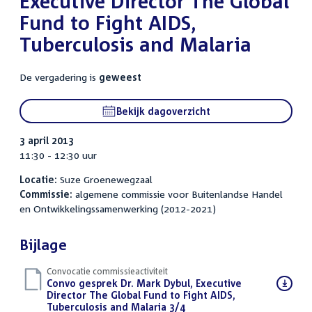
Executive Director The Global
Fund to Fight AIDS,
Tuberculosis and Malaria
De vergadering is
geweest
Bekijk dagoverzicht
3 april 2013
11:30 - 12:30 uur
Locatie:
Suze Groenewegzaal
Commissie:
algemene commissie voor Buitenlandse Handel
en Ontwikkelingssamenwerking (2012-2021)
Bijlage
Convocatie commissieactiviteit
Download
Convo gesprek Dr. Mark Dybul, Executive
bestand:
Director The Global Fund to Fight AIDS,
Tuberculosis and Malaria 3/4
(PDF)