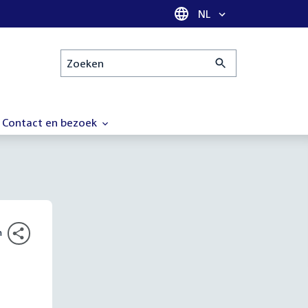
Taal selectie
NL
Zoeken
Contact en bezoek
n