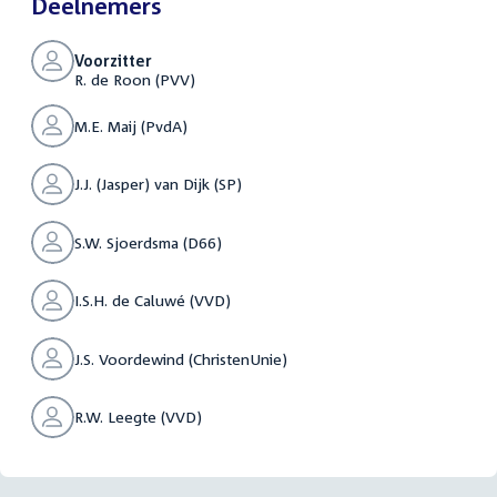
Deelnemers
Voorzitter
R. de Roon (PVV)
M.E. Maij (PvdA)
J.J. (Jasper) van Dijk (SP)
S.W. Sjoerdsma (D66)
I.S.H. de Caluwé (VVD)
J.S. Voordewind (ChristenUnie)
R.W. Leegte (VVD)