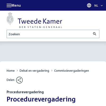
Menu
Taal sel
NL
Zoeken
Home
Debat en vergadering
Commissievergaderingen
Delen
Procedurevergadering
:
Procedurevergadering