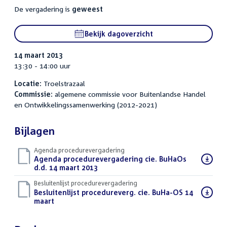
De vergadering is
geweest
Bekijk dagoverzicht
14 maart 2013
13:30 - 14:00 uur
Locatie:
Troelstrazaal
Commissie:
algemene commissie voor Buitenlandse Handel
en Ontwikkelingssamenwerking (2012-2021)
Bijlagen
Agenda procedurevergadering
Download
Agenda procedurevergadering cie. BuHaOs
bestand:
d.d. 14 maart 2013
(PDF)
Besluitenlijst procedurevergadering
Download
Besluitenlijst procedureverg. cie. BuHa-OS 14
bestand:
maart
(PDF)