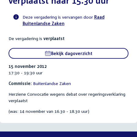
verplaatst naar 15.30 uur
Deze vergadering is vervangen door
Raad
Buitenlandse Zaken
Voortgangsstatus
commissie
De vergadering is
verplaatst
activiteit
Bekijk dagoverzicht
15 november 2012
17:30 - 19:30 uur
Commissie:
Buitenlandse Zaken
Herziene Convocatie wegens debat over regeringsverklaring
verplaatst
(was: 14 november van 16.30 - 18.30 uur)