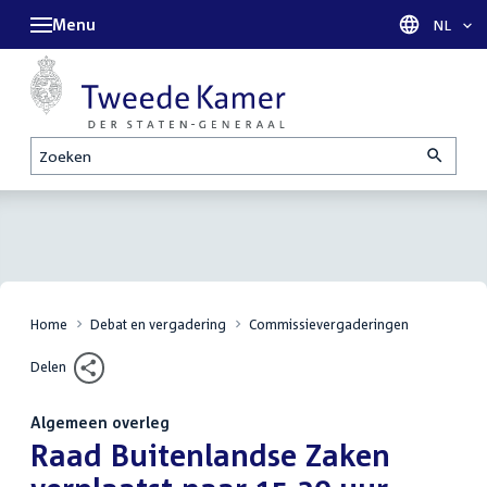
Menu
Taal sel
NL
Zoeken
Home
Debat en vergadering
Commissievergaderingen
Delen
Algemeen overleg
:
Raad Buitenlandse Zaken