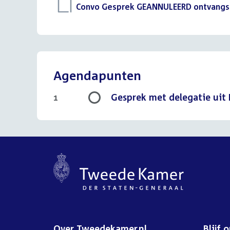
Download
Convo Gesprek GEANNULEERD ontvangst 
bestand:
Agendapunten
Gesprek met delegatie uit 
1
Over Tweedekamer.nl
Blijf 