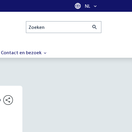
Taal selectie
NL
Zoeken
Contact en bezoek
n