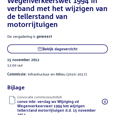
Wegenverkeerswet 1994 in
verband met het wijzigen van
de tellerstand van
motorrijtuigen
De vergadering is
geweest
Bekijk dagoverzicht
15 november 2012
12:00 uur
Commissie:
Infrastructuur en Milieu (2010-2017)
Bijlage
Convocatie commissieactiviteit
Download
convo inbr. verslag wv Wijziging vd
bestand:
Wegenverkeerswet 1994 ivm wijzigen
tellerstand motorrijtuigen d.d. 15 november
2012
(PDF)