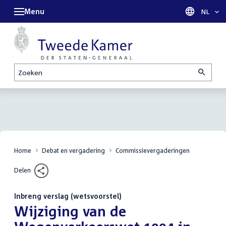
Menu
Taal sel
NL
Zoeken
Home
Debat en vergadering
Commissievergaderingen
Delen
Inbreng verslag (wetsvoorstel)
:
Wijziging van de