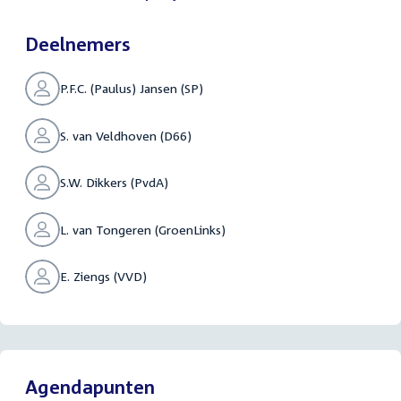
Deelnemers
P.F.C. (Paulus) Jansen (SP)
S. van Veldhoven (D66)
S.W. Dikkers (PvdA)
L. van Tongeren (GroenLinks)
E. Ziengs (VVD)
Agendapunten