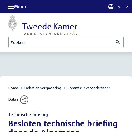
Menu
Taal sel
NL
Zoeken
Home
Debat en vergadering
Commissievergaderingen
Delen
Technische briefing
:
Besloten technische briefing