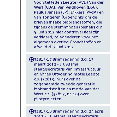
Voorstel leden Leegte (VVD) Van der
Werf (CDA), Van Veldhoven (D66),
Paulus Jansen (SP), Dikkers (PvdA) en
Van Tongeren (GroenLinks om de
brieven inzake biobrandstoffen, die
tijdens de stemmingen (plenair) d.d.
5 juni 2012 niet controversieel zijn
verklaard, te agenderen voor het
algemeen overleg Grondstoffen en
afval d.d. 7 juni 2012.
32813-17 Brief regering d.d. 13
-
maart 2012 - J.J. Atsma,
staatssecretaris van Infrastructuur
en Milieu Uitvoering motie Leegte
c.s. (32813, nr.4) over de
zogenaamde tweede generatie
biobrandstoffen en motie Van der
Werf c.s. (32813, nr. 10) over
pilotprojecten
32813-18 Brief regering d.d. 24 april
-
2012 - J.J. Atsma, staatssecretaris