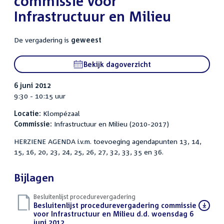
commissie voor
Infrastructuur en Milieu
De vergadering is
geweest
Bekijk dagoverzicht
6 juni 2012
9:30 - 10:15 uur
Locatie:
Klompézaal
Commissie:
Infrastructuur en Milieu (2010-2017)
HERZIENE AGENDA i.v.m. toevoeging agendapunten 13, 14,
15, 16, 20, 23, 24, 25, 26, 27, 32, 33, 35 en 36.
Bijlagen
Besluitenlijst procedurevergadering
Download
Besluitenlijst procedurevergadering commissie
bestand:
voor Infrastructuur en Milieu d.d. woensdag 6
juni 2012
(PDF)