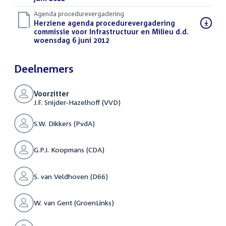
Agenda procedurevergadering
Download
Herziene agenda procedurevergadering
bestand:
commissie voor Infrastructuur en Milieu d.d.
woensdag 6 juni 2012
(PDF)
Deelnemers
Voorzitter
J.F. Snijder-Hazelhoff (VVD)
S.W. Dikkers (PvdA)
G.P.J. Koopmans (CDA)
S. van Veldhoven (D66)
W. van Gent (GroenLinks)