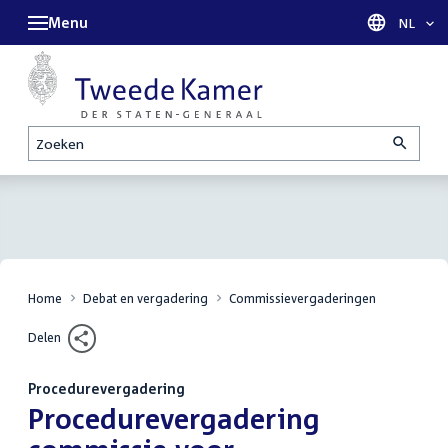
Menu
Taal sel
NL
Zoeken
Home
Debat en vergadering
Commissievergaderingen
Delen
Procedurevergadering
:
Procedurevergadering