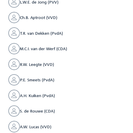
L.W.E. de Jong (PVV)
Ch.B. Aptroot (VVD)
T.R. van Dekken (PvdA)
M.C.I. van der Werf (CDA)
R.W. Leegte (VVD)
P.E. Smeets (PvdA)
A.H. Kuiken (PvdA)
S. de Rouwe (CDA)
A.W. Lucas (VVD)