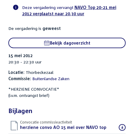
Deze vergadering vervangt
NAVO Top 20-21 mei
2012 verplaatst naar 20.30 uur
Voortgangsstatus
commissie
De vergadering is
geweest
activiteit
Bekijk dagoverzicht
15 mei 2012
20:30 - 22:30 uur
Locatie:
Thorbeckezaal
Commissie:
Buitenlandse Zaken
*HERZIENE CONVOCATIE*
(i.v.m. ontvangst brief)
Bijlagen
Convocatie commissieactiviteit
Download
herziene convo AO 15 mei over NAVO top
(PDF)
bestand: