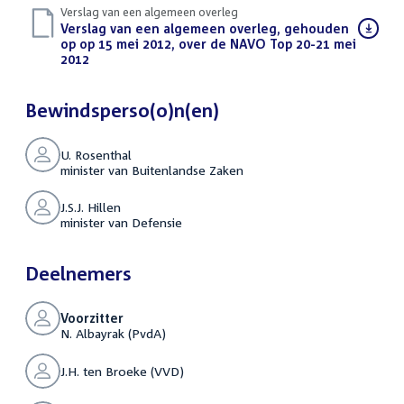
Verslag van een algemeen overleg
Download
Verslag van een algemeen overleg, gehouden
bestand:
op op 15 mei 2012, over de NAVO Top 20-21 mei
2012
(PDF)
Bewindsperso(o)n(en)
U. Rosenthal
minister van Buitenlandse Zaken
J.S.J. Hillen
minister van Defensie
Deelnemers
Voorzitter
N. Albayrak (PvdA)
J.H. ten Broeke (VVD)