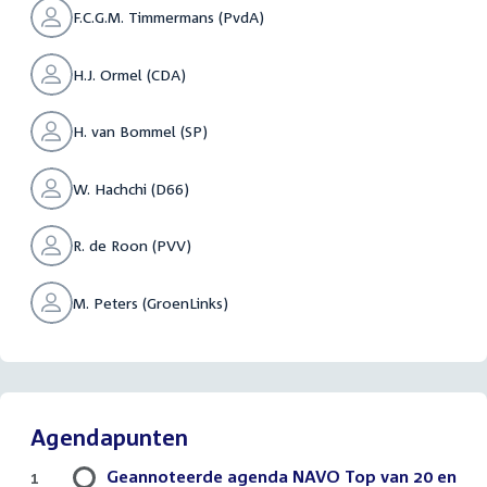
F.C.G.M. Timmermans (PvdA)
H.J. Ormel (CDA)
H. van Bommel (SP)
W. Hachchi (D66)
R. de Roon (PVV)
M. Peters (GroenLinks)
Agendapunten
Geannoteerde agenda NAVO Top van 20 en
1