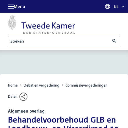
Menu
Taal sel
NL
Zoeken
Home
Debat en vergadering
Commissievergaderingen
Delen
Algemeen overleg
:
Behandelvoorbehoud GLB en