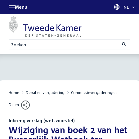
Menu
Taal sel
NL
Zoeken
Home
Debat en vergadering
Commissievergaderingen
Delen
Inbreng verslag (wetsvoorstel)
:
Wijziging van boek 2 van het