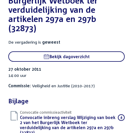
Burgerlijk Wetboek ter
verduidelijking van de
artikelen 297a en 297b
(32873)
De vergadering is
geweest
Bekijk dagoverzicht
27 oktober 2011
14:00 uur
Commissie:
Veiligheid en Justitie (2010-2017)
Bijlage
Convocatie commissieactiviteit
Download
Convocatie inbreng verslag Wijziging van boek
bestand:
2 van het Burgerlijk Wetboek ter
verduidelijking van de artikelen 297a en 297b
(32873)
(PDF)