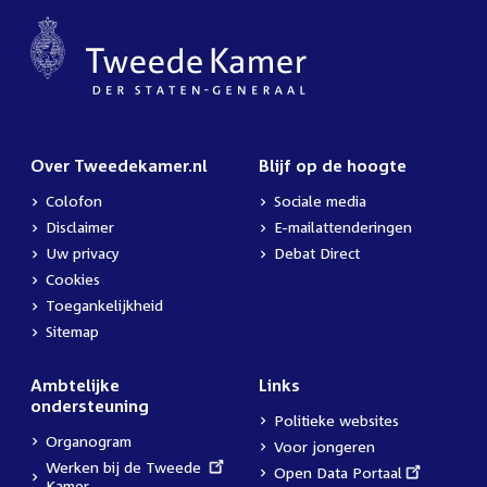
Over Tweedekamer.nl
Blijf op de hoogte
Colofon
Sociale media
Disclaimer
E-mailattenderingen
Uw privacy
Debat Direct
Cookies
Toegankelijkheid
Sitemap
Ambtelijke
Links
ondersteuning
Politieke websites
Organogram
Voor jongeren
External
Werken bij de Tweede
External
Open Data Portaal
link:
Kamer