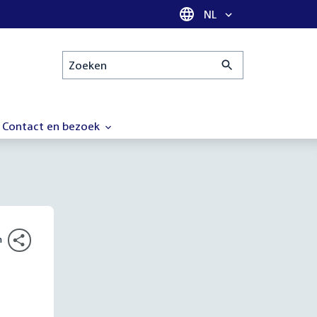
Taal selectie
NL
Zoeken
Contact en bezoek
n