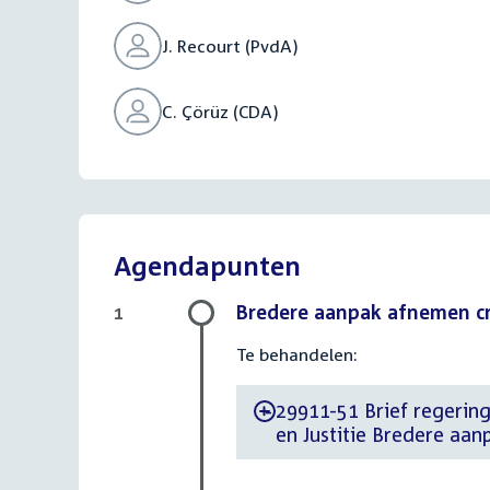
J. Recourt (PvdA)
C. Çörüz (CDA)
Agendapunten
Bredere aanpak afnemen c
1
Te behandelen:
29911-51 Brief regering 
-
en Justitie Bredere aa