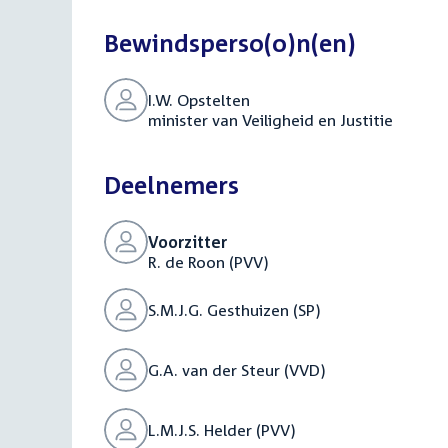
Bewindsperso(o)n(en)
I.W. Opstelten
minister van Veiligheid en Justitie
Deelnemers
Voorzitter
R. de Roon (PVV)
S.M.J.G. Gesthuizen (SP)
G.A. van der Steur (VVD)
L.M.J.S. Helder (PVV)