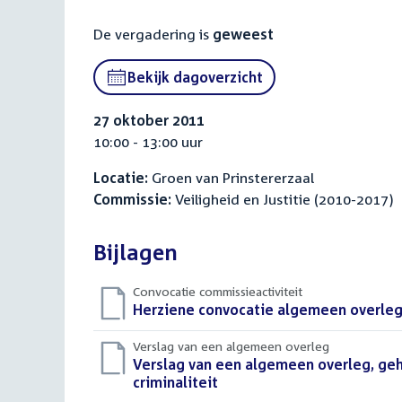
De vergadering is
geweest
Bekijk dagoverzicht
27 oktober 2011
10:00 - 13:00 uur
Locatie:
Groen van Prinstererzaal
Commissie:
Veiligheid en Justitie (2010-2017)
Bijlagen
Convocatie commissieactiviteit
Download
Herziene convocatie algemeen overleg 
bestand:
Verslag van een algemeen overleg
Download
Verslag van een algemeen overleg, ge
bestand:
criminaliteit
(PDF)