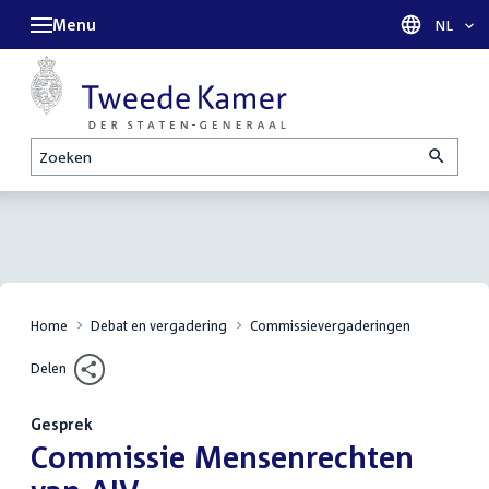
Menu
Taal sel
NL
Zoeken
Home
Debat en vergadering
Commissievergaderingen
Delen
Gesprek
:
Commissie Mensenrechten