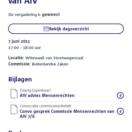
van AIV
De vergadering is
geweest
Bekijk dagoverzicht
7 juni 2011
17:00 - 18:00 uur
Locatie:
Wttewaall van Stoetwegenzaal
Commissie:
Buitenlandse Zaken
Bijlagen
Overig (openbaar)
Download
AIV advies Mensenrechten
(PDF)
bestand:
Convocatie commissieactiviteit
Download
Convo gesprek Commissie Mensenrechten van
bestand:
AIV 7/6
(PDF)