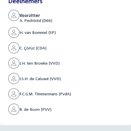
Deelnemers
Voorzitter
A. Pechtold (D66)
H. van Bommel (SP)
C. Çörüz (CDA)
J.H. ten Broeke (VVD)
I.S.H. de Caluwé (VVD)
F.C.G.M. Timmermans (PvdA)
R. de Roon (PVV)