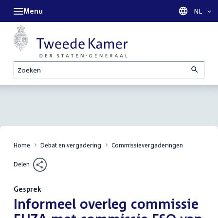
Menu
Taal sel
NL
Zoeken
Home
Debat en vergadering
Commissievergaderingen
Delen
Gesprek
:
Informeel overleg commissie