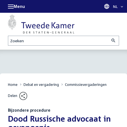
Menu
Taal sel
NL
Zoeken
Home
Debat en vergadering
Commissievergaderingen
Delen
Bijzondere procedure
:
Dood Russische advocaat in