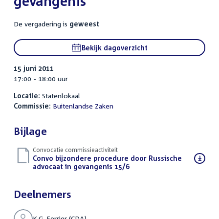
gevangenis
De vergadering is
geweest
Bekijk dagoverzicht
15 juni 2011
17:00 - 18:00 uur
Locatie:
Statenlokaal
Commissie:
Buitenlandse Zaken
Bijlage
Convocatie commissieactiviteit
Download
Convo bijzondere procedure door Russische
bestand:
advocaat in gevangenis 15/6
(PDF)
Deelnemers
K.G. Ferrier (CDA)