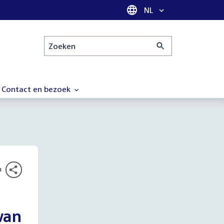
Taal selectie
NL
Zoeken
Contact en bezoek
n
van