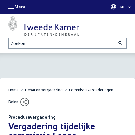
Menu
Taal sel
NL
Zoeken
Home
Debat en vergadering
Commissievergaderingen
Delen
Procedurevergadering
:
Vergadering tijdelijke