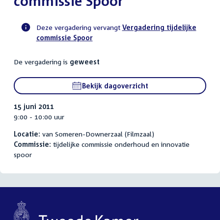
commissie Spoor
Deze vergadering vervangt
Vergadering tijdelijke
commissie Spoor
Voortgangsstatus
commissie
De vergadering is
geweest
activiteit
Bekijk dagoverzicht
15 juni 2011
9:00 - 10:00 uur
Locatie:
van Someren-Downerzaal (Filmzaal)
Commissie:
tijdelijke commissie onderhoud en innovatie
spoor