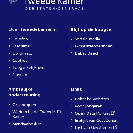
Over Tweedekamer.nl
Blijf op de hoogte
Colofon
Sociale media
Disclaimer
E-mailattenderingen
Uw privacy
Debat Direct
Cookies
Toegankelijkheid
Sitemap
Ambtelijke
Links
ondersteuning
Politieke websites
Organogram
Voor jongeren
External
Werken bij de Tweede
External
Open Data Portaal
link:
Kamer
link:
Erelijst van Gevallenen
Mandaatbesluit
External
Lijst van Gevallenen
link: