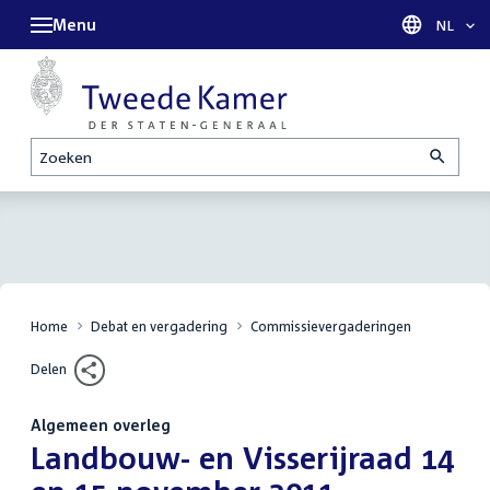
Menu
Taal sel
NL
Zoeken
Home
Debat en vergadering
Commissievergaderingen
Delen
Algemeen overleg
:
Landbouw- en Visserijraad 14