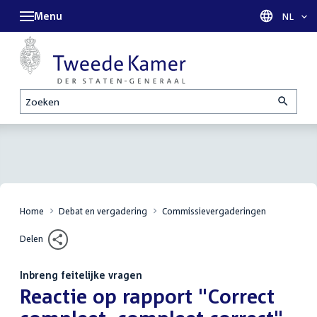
Menu
Taal sel
NL
Zoeken
Home
Debat en vergadering
Commissievergaderingen
Delen
Inbreng feitelijke vragen
:
Reactie op rapport "Correct