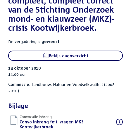
compleet, compleet correct"
van de Stichting Onderzoek
mond- en klauwzeer (MKZ)-
crisis Kootwijkerbroek.
De vergadering is
geweest
Bekijk dagoverzicht
14 oktober 2010
14:00 uur
Commissie:
Landbouw, Natuur en Voedselkwaliteit (2008-
2010)
Bijlage
Convocatie inbreng
Download
Convo inbreng feit. vragen MKZ
bestand:
Kootwijkerbroek
(PDF)