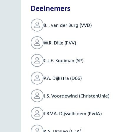
Deelnemers
B.I. van der Burg (VVD)
W.R. Dille (PVV)
C.J.E. Kooiman (SP)
P.A. Dijkstra (D66)
J.S. Voordewind (ChristenUnie)
J.R.V.A. Dijsselbloem (PvdA)
A.S. Uitslag (CDA)