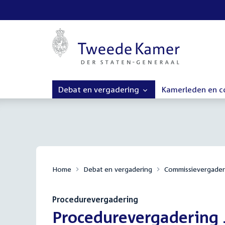
Debat en vergadering
Kamerleden en 
Home
Debat en vergadering
Commissievergader
Procedurevergadering
:
Procedurevergadering 