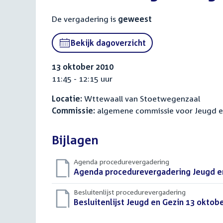
De vergadering is
geweest
Bekijk dagoverzicht
13 oktober 2010
11:45 - 12:15 uur
Locatie:
Wttewaall van Stoetwegenzaal
Commissie:
algemene commissie voor Jeugd e
Bijlagen
Agenda procedurevergadering
Download
Agenda procedurevergadering Jeugd en
bestand:
Besluitenlijst procedurevergadering
Download
Besluitenlijst Jeugd en Gezin 13 oktob
bestand: