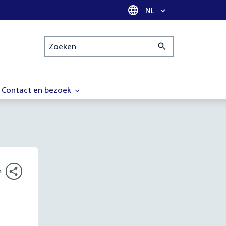
Taal selectie
NL
Zoeken
Contact en bezoek
n