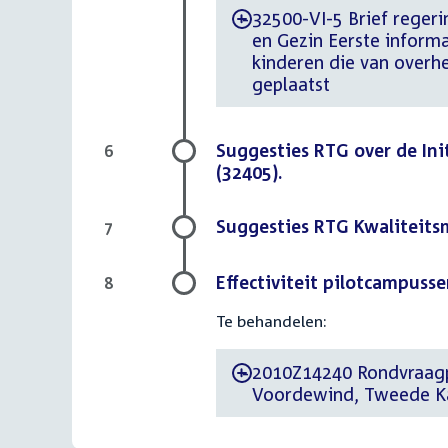
32500-VI-5 Brief regeri
-
en Gezin Eerste inform
kinderen die van overhe
geplaatst
Suggesties RTG over de In
6
(32405).
Suggesties RTG Kwaliteits
7
Effectiviteit pilotcampuss
8
Te behandelen:
2010Z14240 Rondvraagpu
-
Voordewind, Tweede Kam