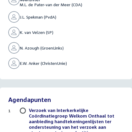
M.L. de Pater-van der Meer (CDA)
J.L. Spekman (PvdA)
K. van Velzen (SP)
N. Azough (GroenLinks)
E.W. Anker (ChristenUnie)
Agendapunten
Verzoek van Interkerkelijke
1
Coördinatiegroep Welkom Onthaal tot
aanbieding handtekeningenlijsten ter
ondersteuning van het verzoek aan