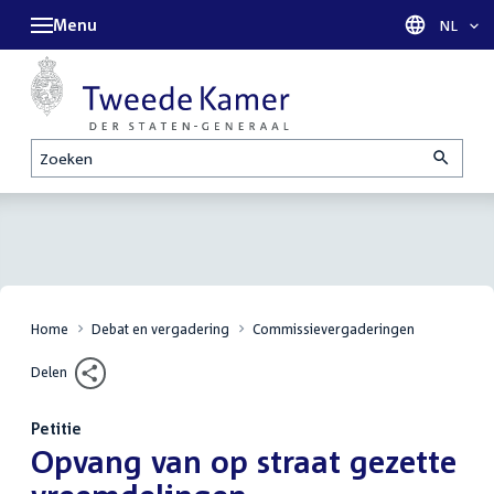
Menu
Taal sel
NL
Zoeken
Home
Debat en vergadering
Commissievergaderingen
Delen
Petitie
:
Opvang van op straat gezette