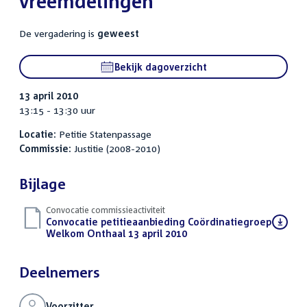
vreemdelingen
De vergadering is
geweest
Bekijk dagoverzicht
13 april 2010
13:15 - 13:30 uur
Locatie:
Petitie Statenpassage
Commissie:
Justitie (2008-2010)
Bijlage
Convocatie commissieactiviteit
Download
Convocatie petitieaanbieding Coördinatiegroep
bestand:
Welkom Onthaal 13 april 2010
(PDF)
Deelnemers
Voorzitter