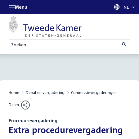
Menu
Taal sel
NL
Zoeken
Home
Debat en vergadering
Commissievergaderingen
Delen
Procedurevergadering
:
Extra procedurevergadering