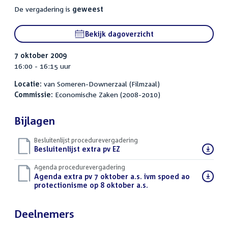
De vergadering is
geweest
Bekijk dagoverzicht
7 oktober 2009
16:00 - 16:15 uur
Locatie:
van Someren-Downerzaal (Filmzaal)
Commissie:
Economische Zaken (2008-2010)
Bijlagen
Besluitenlijst procedurevergadering
Download
Besluitenlijst extra pv EZ
(PDF)
bestand:
Agenda procedurevergadering
Download
Agenda extra pv 7 oktober a.s. ivm spoed ao
bestand:
protectionisme op 8 oktober a.s.
(PDF)
Deelnemers