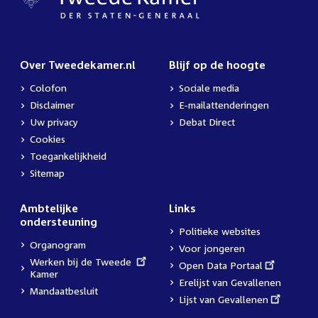
Over Tweedekamer.nl
Blijf op de hoogte
Colofon
Sociale media
Disclaimer
E-mailattenderingen
Uw privacy
Debat Direct
Cookies
Toegankelijkheid
Sitemap
Ambtelijke
Links
ondersteuning
Politieke websites
Organogram
Voor jongeren
External
Werken bij de Tweede
External
Open Data Portaal
link:
Kamer
link:
Erelijst van Gevallenen
Mandaatbesluit
External
Lijst van Gevallenen
link: