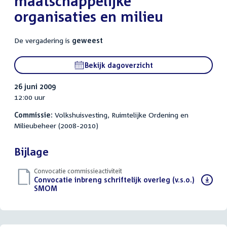
maatschappelijke
organisaties en milieu
De vergadering is
geweest
Bekijk dagoverzicht
26 juni 2009
12:00 uur
Commissie:
Volkshuisvesting, Ruimtelijke Ordening en
Milieubeheer (2008-2010)
Bijlage
Convocatie commissieactiviteit
Download
Convocatie inbreng schriftelijk overleg (v.s.o.)
bestand:
SMOM
(PDF)