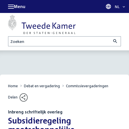
Menu
Taal sel
NL
Zoeken
Home
Debat en vergadering
Commissievergaderingen
Delen
Inbreng schriftelijk overleg
:
Subsidieregeling