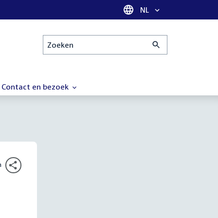
Taal selectie
NL
Zoeken
Contact en bezoek
n