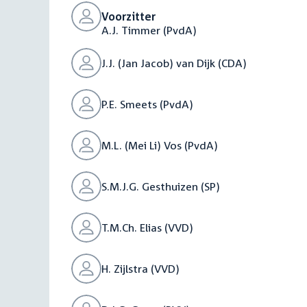
Voorzitter
A.J. Timmer (PvdA)
J.J. (Jan Jacob) van Dijk (CDA)
P.E. Smeets (PvdA)
M.L. (Mei Li) Vos (PvdA)
S.M.J.G. Gesthuizen (SP)
T.M.Ch. Elias (VVD)
H. Zijlstra (VVD)