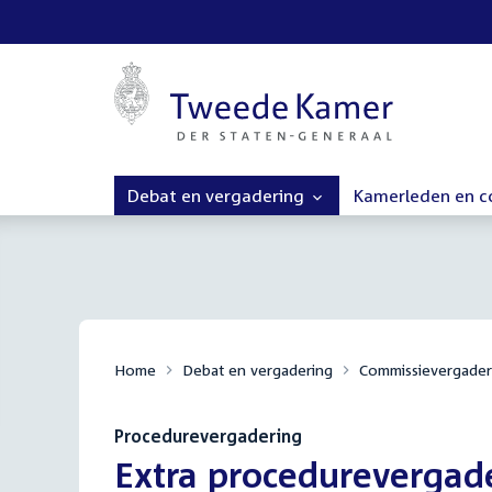
Debat en vergadering
Kamerleden en 
Home
Debat en vergadering
Commissievergader
Procedurevergadering
:
Extra procedurevergad