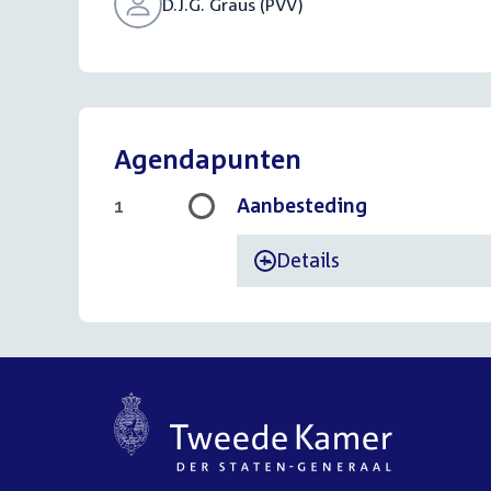
D.J.G. Graus (PVV)
Agendapunten
Aanbesteding
1
Details
-