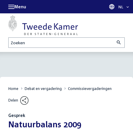
Menu
Taal sel
NL
Zoeken
Home
Debat en vergadering
Commissievergaderingen
Delen
Gesprek
:
Natuurbalans 2009