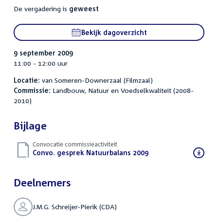
De vergadering is
geweest
Bekijk dagoverzicht
9 september 2009
11:00 - 12:00 uur
Locatie:
van Someren-Downerzaal (Filmzaal)
Commissie:
Landbouw, Natuur en Voedselkwaliteit (2008-
2010)
Bijlage
Convocatie commissieactiviteit
Download
Convo. gesprek Natuurbalans 2009
(PDF)
bestand:
Deelnemers
J.M.G. Schreijer-Pierik (CDA)