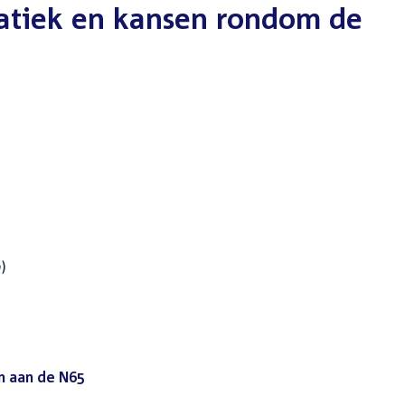
matiek en kansen rondom de
)
n aan de N65
(PDF)