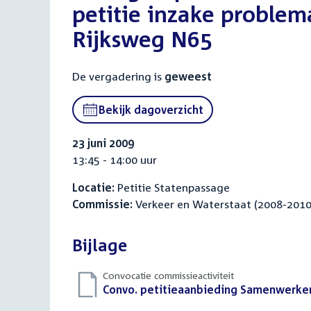
petitie inzake proble
Rijksweg N65
De vergadering is
geweest
Bekijk dagoverzicht
23 juni 2009
13:45 - 14:00 uur
Locatie:
Petitie Statenpassage
Commissie:
Verkeer en Waterstaat (2008-2010
Bijlage
Convocatie commissieactiviteit
Download
Convo. petitieaanbieding Samenwerke
bestand: