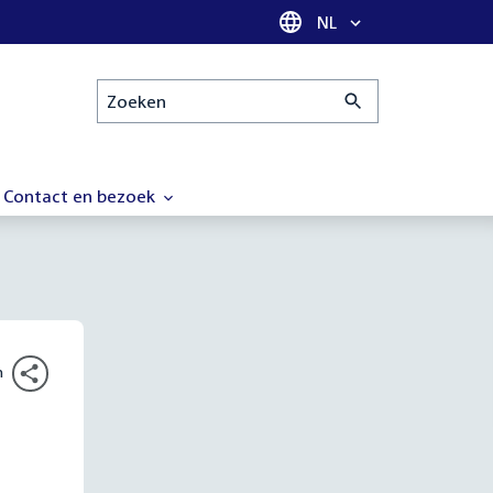
Taal selectie
NL
Zoeken
Contact en bezoek
n