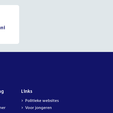
uni
ng
Links
Politieke websites
mer
Voor jongeren