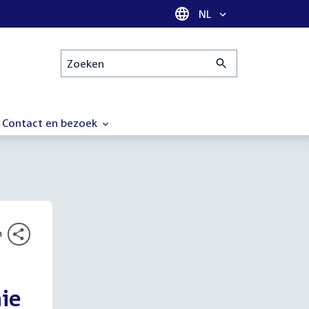
Taal selectie
NL
Zoeken
Contact en bezoek
n
ie