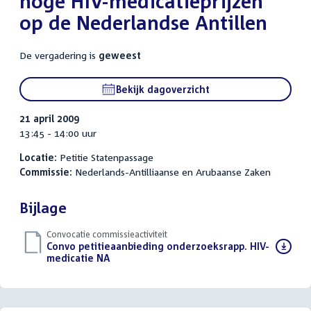
hoge HIV-medicatieprijzen
op de Nederlandse Antillen
De vergadering is
geweest
Bekijk dagoverzicht
21 april 2009
13:45 - 14:00 uur
Locatie:
Petitie Statenpassage
Commissie:
Nederlands-Antilliaanse en Arubaanse Zaken
Bijlage
Convocatie commissieactiviteit
Download
Convo petitieaanbieding onderzoeksrapp. HIV-
bestand:
medicatie NA
(PDF)