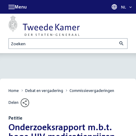
Menu
Taal sel
NL
Zoeken
Home
Debat en vergadering
Commissievergaderingen
Delen
Petitie
:
Onderzoeksrapport m.b.t.