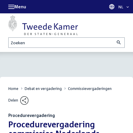
Menu
Taal sel
NL
Zoeken
Home
Debat en vergadering
Commissievergaderingen
Delen
Procedurevergadering
:
Procedurevergadering