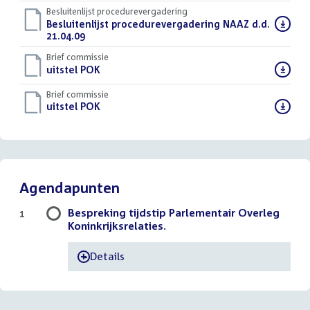
Besluitenlijst procedurevergadering
Download
Besluitenlijst procedurevergadering NAAZ d.d.
bestand:
21.04.09
(PDF)
Brief commissie
Download
uitstel POK
(DOC)
bestand:
Brief commissie
Download
uitstel POK
(DOC)
bestand:
Agendapunten
Bespreking tijdstip Parlementair Overleg
1
Koninkrijksrelaties.
Details
-