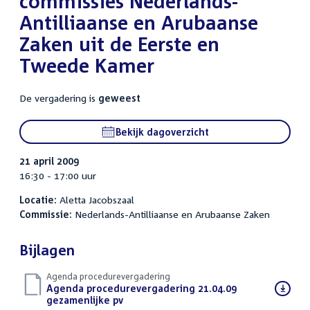
commissies Nederlands-
Antilliaanse en Arubaanse
Zaken uit de Eerste en
Tweede Kamer
De vergadering is
geweest
Bekijk dagoverzicht
21 april 2009
16:30 - 17:00 uur
Locatie:
Aletta Jacobszaal
Commissie:
Nederlands-Antilliaanse en Arubaanse Zaken
Bijlagen
Agenda procedurevergadering
Download
Agenda procedurevergadering 21.04.09
bestand:
gezamenlijke pv
(PDF)