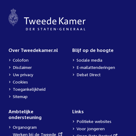
Over Tweedekamer.nl
Blijf op de hoogte
Colofon
Sociale media
Disclaimer
E-mailattenderingen
Uw privacy
Debat Direct
Cookies
Toegankelijkheid
Sitemap
Ambtelijke
Links
ondersteuning
Politieke websites
Organogram
Voor jongeren
External
Werken bij de Tweede
External
Open Data Portaal