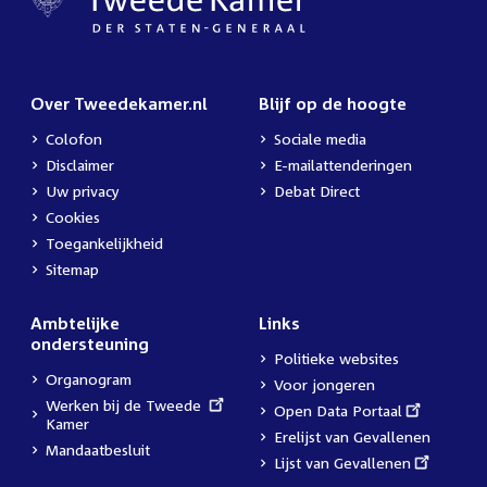
Over Tweedekamer.nl
Blijf op de hoogte
Colofon
Sociale media
Disclaimer
E-mailattenderingen
Uw privacy
Debat Direct
Cookies
Toegankelijkheid
Sitemap
Ambtelijke
Links
ondersteuning
Politieke websites
Organogram
Voor jongeren
External
Werken bij de Tweede
External
Open Data Portaal
link:
Kamer
link:
Erelijst van Gevallenen
Mandaatbesluit
External
Lijst van Gevallenen
link: