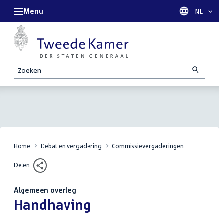
Menu
Taal sel
NL
Zoeken
Home
Debat en vergadering
Commissievergaderingen
Delen
Algemeen overleg
:
Handhaving