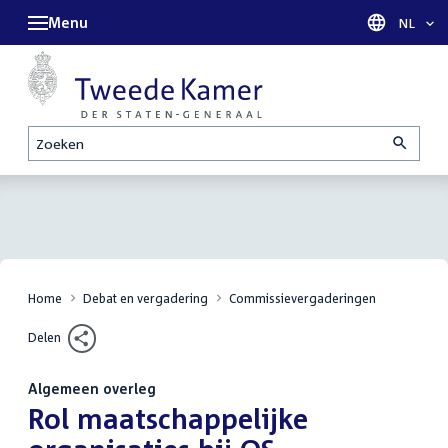
Menu
Taal sel
NL
Zoeken
Home
Debat en vergadering
Commissievergaderingen
Delen
Algemeen overleg
:
Rol maatschappelijke