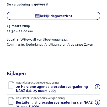
De vergadering is
geweest
Bekijk dagoverzicht
25 maart 2009
11:30 - 12:00 uur
Locatie:
Wttewaall van Stoetwegenzaal
Commissie:
Nederlands-Antilliaanse en Arubaanse Zaken
Bijlagen
Agenda procedurevergadering
Download
2e Herziene agenda procedurevergadering
bestand:
NAAZ d.d. 25 maart 2009
(PDF)
Besluitenlijst procedurevergadering
Download
Besluitenlijst procedurevergadering cie. NAAZ
bestand:
25 maart 2009
(PDF)