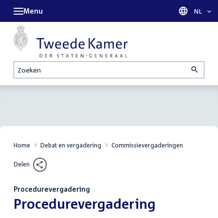
Menu
Taal sel
NL
Zoeken
Home
Debat en vergadering
Commissievergaderingen
Delen
Procedurevergadering
:
Procedurevergadering