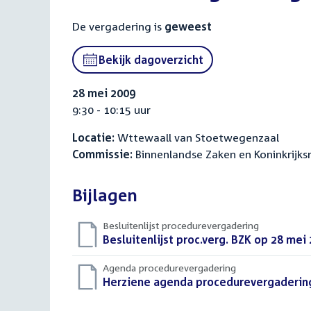
De vergadering is
geweest
Bekijk dagoverzicht
28 mei 2009
9:30 - 10:15 uur
Locatie:
Wttewaall van Stoetwegenzaal
Commissie:
Binnenlandse Zaken en Koninkrijksr
Bijlagen
Besluitenlijst procedurevergadering
Download
Besluitenlijst proc.verg. BZK op 28 mei
bestand:
Agenda procedurevergadering
Download
Herziene agenda procedurevergadering
bestand: