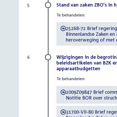
Stand van zaken ZBO's in 
5
Te behandelen:
25268-72 Brief regering 
-
Binnenlandse Zaken en K
heroverweging of met 
Wijzigingen in de begrotin
6
beleidsartikelen van BZK e
apparaatbudgetten
Te behandelen:
2009Z09847 Brief comm
-
Notitie BOR over struc
31700-VII-80 Brief reger
-