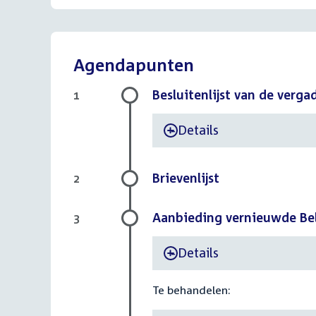
Agendapunten
Besluitenlijst van de verg
1
Details
-
Brievenlijst
2
Aanbieding vernieuwde Bel
3
Details
-
Te behandelen: