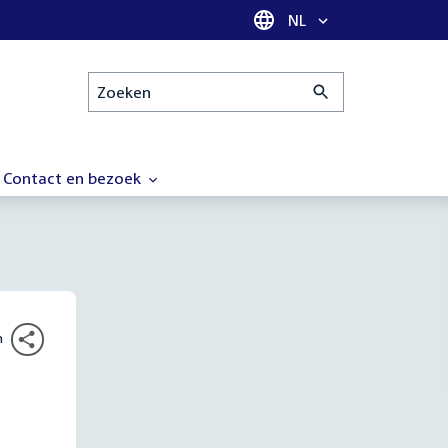
Taal selectie
NL
Zoeken
Contact en bezoek
n