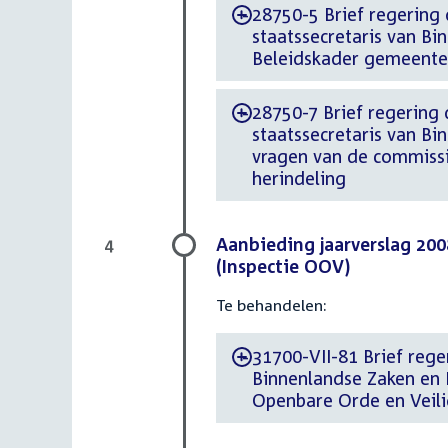
28750-5 Brief regering d
-
staatssecretaris van Bi
Beleidskader gemeentel
28750-7 Brief regering d
-
staatssecretaris van Bi
vragen van de commissi
herindeling
Aanbieding jaarverslag 200
4
(Inspectie OOV)
Te behandelen:
31700-VII-81 Brief reger
-
Binnenlandse Zaken en K
Openbare Orde en Veili