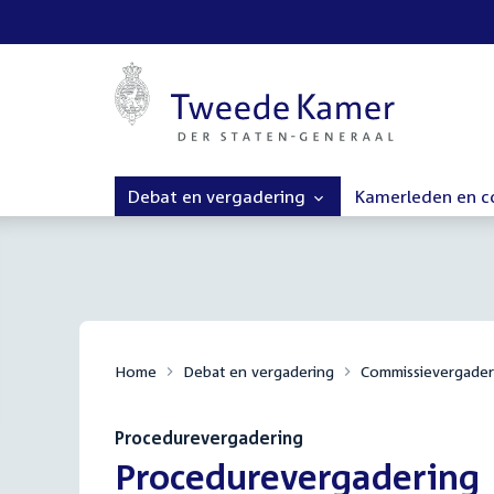
Debat en vergadering
Kamerleden en 
Home
Debat en vergadering
Commissievergader
Procedurevergadering
:
Procedurevergadering