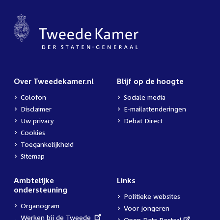
Over Tweedekamer.nl
Blijf op de hoogte
Colofon
Sociale media
Disclaimer
E-mailattenderingen
Uw privacy
Debat Direct
Cookies
Toegankelijkheid
Sitemap
Ambtelijke
Links
ondersteuning
Politieke websites
Organogram
Voor jongeren
External
Werken bij de Tweede
External
Open Data Portaal