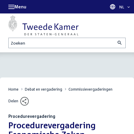
Menu
Taal sel
NL
Zoeken
Home
Debat en vergadering
Commissievergaderingen
Delen
Procedurevergadering
:
Procedurevergadering