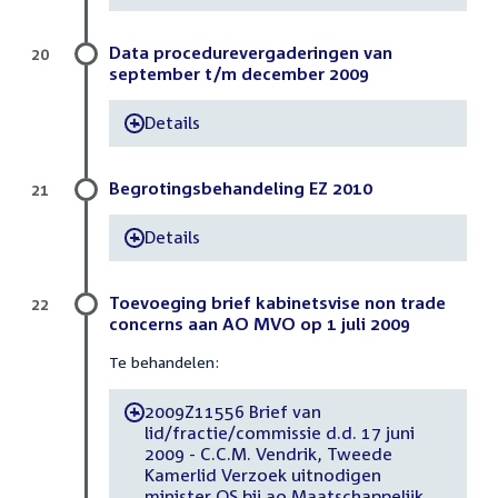
Data procedurevergaderingen van
20
september t/m december 2009
Details
-
Begrotingsbehandeling EZ 2010
21
Details
-
Toevoeging brief kabinetsvise non trade
22
concerns aan AO MVO op 1 juli 2009
Te behandelen:
2009Z11556 Brief van
-
lid/fractie/commissie d.d. 17 juni
2009 - C.C.M. Vendrik, Tweede
Kamerlid Verzoek uitnodigen
minister OS bij ao Maatschappelijk