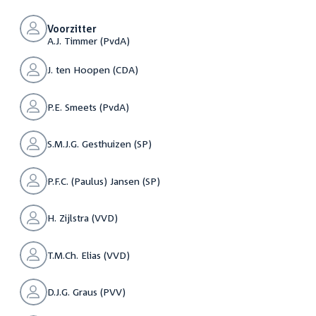
Voorzitter
A.J. Timmer (PvdA)
J. ten Hoopen (CDA)
P.E. Smeets (PvdA)
S.M.J.G. Gesthuizen (SP)
P.F.C. (Paulus) Jansen (SP)
H. Zijlstra (VVD)
T.M.Ch. Elias (VVD)
D.J.G. Graus (PVV)