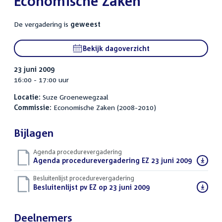
Economische Zaken
De vergadering is
geweest
Bekijk dagoverzicht
23 juni 2009
16:00 - 17:00 uur
Locatie:
Suze Groenewegzaal
Commissie:
Economische Zaken (2008-2010)
Bijlagen
Agenda procedurevergadering
Download
Agenda procedurevergadering EZ 23 juni 2009
(PDF)
bestand:
Besluitenlijst procedurevergadering
Download
Besluitenlijst pv EZ op 23 juni 2009
(PDF)
bestand:
Deelnemers