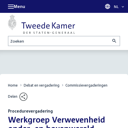
Menu
Taal sel
NL
Zoeken
Home
Debat en vergadering
Commissievergaderingen
Delen
Procedurevergadering
:
Werkgroep Verwevenheid