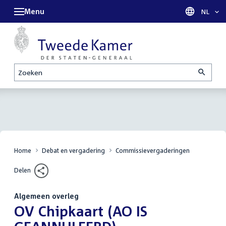
Menu
Taal sel
NL
Zoeken
Home
Debat en vergadering
Commissievergaderingen
Delen
Algemeen overleg
:
OV Chipkaart (AO IS