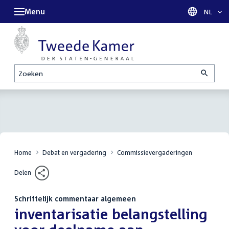
Menu
Taal sel
NL
Zoeken
Home
Debat en vergadering
Commissievergaderingen
Delen
Schriftelijk commentaar algemeen
:
inventarisatie belangstelling