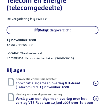
Telecom en Energie
(telecomgedeelte)
De vergadering is
geweest
Bekijk dagoverzicht
19 november 2008
10:00 - 11:00 uur
Locatie:
Thorbeckezaal
Commissie:
Economische Zaken (2008-2010)
Bijlagen
Convocatie commissieactiviteit
Download
Convocatie algemeen overleg VTE-Raad
bestand:
(Telecom) d.d. 19 november 2008
(PDF)
Verslag van een algemeen overleg
Download
Verslag van een algemeen overleg over het
bestand:
verslag VTE-Raad van 12 juni 2008 over Telecom
(PDF)