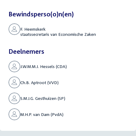
Bewindsperso(o)n(en)
F. Heemskerk
staatssecretaris van Economische Zaken
Deelnemers
J.W.M.M.J. Hessels (CDA)
Ch.B. Aptroot (VVD)
S.M.J.G. Gesthuizen (SP)
M.H.P. van Dam (PvdA)