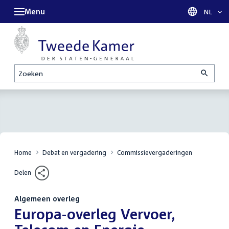
Menu
Taal sel
NL
Zoeken
Home
Debat en vergadering
Commissievergaderingen
Delen
Algemeen overleg
:
Europa-overleg Vervoer,