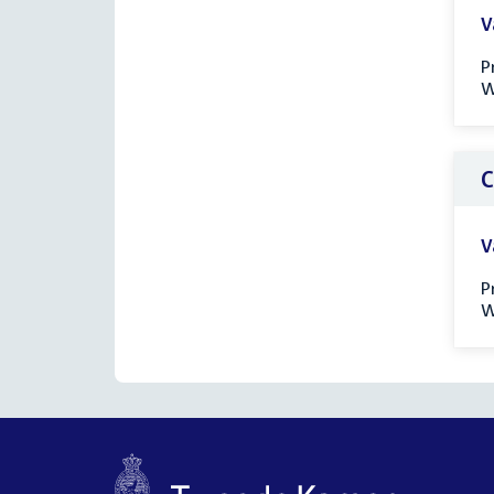
V
P
W
C
V
P
W