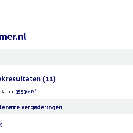
mer.nl
ekresultaten
(11)
ekt op
‘35536-0 ’
lenaire vergaderingen
K