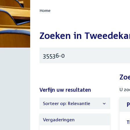
Home
Zoeken in Tweedeka
Zoeken
Zo
Verfijn uw resultaten
U zo
Sorteer op: Relevantie
P
Verfijn
uw
Vergaderingen
T
resultaten