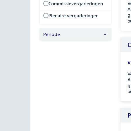
V
Commissievergaderingen
A
g
Plenaire vergaderingen
b
Periode
C
V
V
A
g
b
P