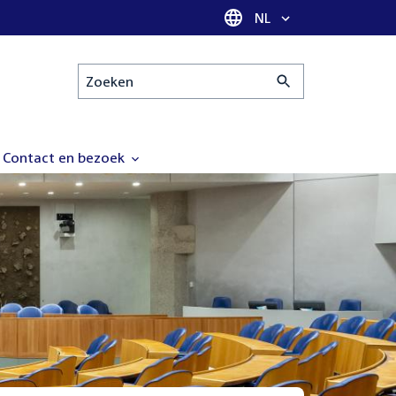
Taal selectie
NL
Zoeken
Contact en bezoek