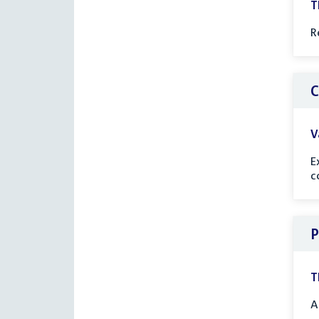
T
R
C
V
E
c
P
T
A