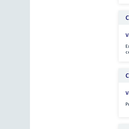
C
V
E
c
C
V
P