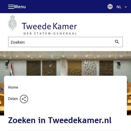
Menu
Taal sel
NL
Zoeken
Home
Delen
Zoeken in Tweedekamer.nl