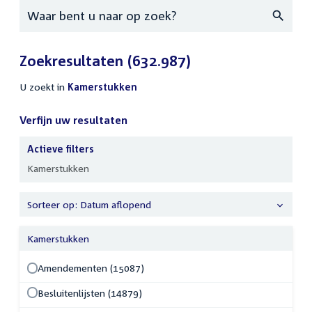
Zoeken
Zoekresultaten
(632.987)
U zoekt in
actieve
Kamerstukken
filters
Verfijn uw resultaten
Actieve filters
Verfijn
Kamerstukken
uw
resultaten
Sorteer op: Datum aflopend
Kamerstukken
Amendementen (15087)
Besluitenlijsten (14879)