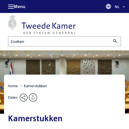
Menu
Taal sel
NL
Zoeken
Home
Kamerstukken
Delen
Kamerstukken