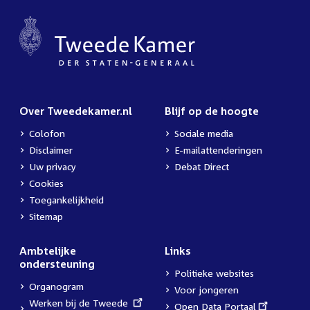
Over Tweedekamer.nl
Blijf op de hoogte
Colofon
Sociale media
Disclaimer
E-mailattenderingen
Uw privacy
Debat Direct
Cookies
Toegankelijkheid
Sitemap
Ambtelijke
Links
ondersteuning
Politieke websites
Organogram
Voor jongeren
External
Werken bij de Tweede
External
Open Data Portaal