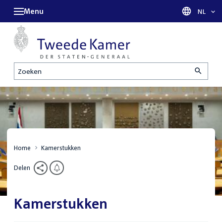
Menu
Taal sel
NL
Zoeken
Home
Kamerstukken
Delen
Kamerstukken