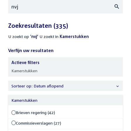
Zoeken
Zoekresultaten
(335)
U zoekt op
‘nvj’
U zoekt in
actieve
Kamerstukken
filters
Verfijn uw resultaten
Actieve filters
Verfijn
Kamerstukken
uw
resultaten
Sorteer op: Datum aflopend
Kamerstukken
Brieven regering (42)
Commissieverslagen (27)